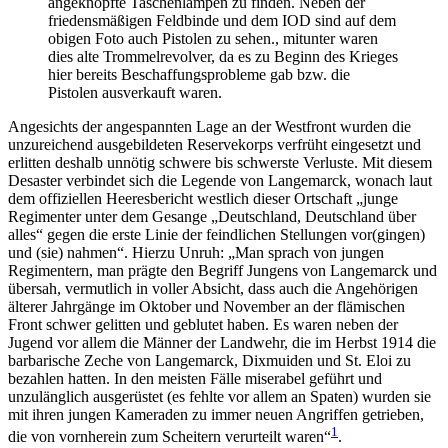
angeknöpfte Taschenlampen zu finden. Neben der
friedensmäßigen Feldbinde und dem IOD sind auf dem
obigen Foto auch Pistolen zu sehen., mitunter waren
dies alte Trommelrevolver, da es zu Beginn des Krieges
hier bereits Beschaffungsprobleme gab bzw. die
Pistolen ausverkauft waren.
Angesichts der angespannten Lage an der Westfront wurden die
unzureichend ausgebildeten Reservekorps verfrüht eingesetzt und
erlitten deshalb unnötig schwere bis schwerste Verluste. Mit diesem
Desaster verbindet sich die Legende von Langemarck, wonach laut
dem offiziellen Heeresbericht westlich dieser Ortschaft „junge
Regimenter unter dem Gesange „Deutschland, Deutschland über
alles“ gegen die erste Linie der feindlichen Stellungen vor(gingen)
und (sie) nahmen“. Hierzu Unruh: „Man sprach von jungen
Regimentern, man prägte den Begriff Jungens von Langemarck und
übersah, vermutlich in voller Absicht, dass auch die Angehörigen
älterer Jahrgänge im Oktober und November an der flämischen
Front schwer gelitten und geblutet haben. Es waren neben der
Jugend vor allem die Männer der Landwehr, die im Herbst 1914 die
barbarische Zeche von Langemarck, Dixmuiden und St. Eloi zu
bezahlen hatten. In den meisten Fälle miserabel geführt und
unzulänglich ausgerüstet (es fehlte vor allem an Spaten) wurden sie
mit ihren jungen Kameraden zu immer neuen Angriffen getrieben,
1
die von vornherein zum Scheitern verurteilt waren“
.