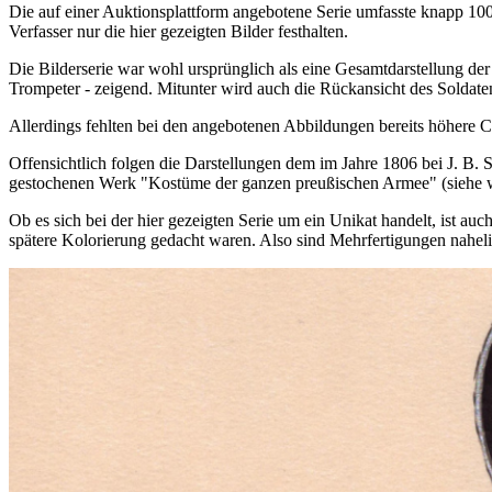
Die auf einer Auktionsplattform angebotene Serie umfasste knapp 100 
Verfasser nur die hier gezeigten Bilder festhalten.
Die Bilderserie war wohl ursprünglich als eine Gesamtdarstellung der
Trompeter - zeigend. Mitunter wird auch die Rückansicht des Soldaten
Allerdings fehlten bei den angebotenen Abbildungen bereits höhere Cha
Offensichtlich folgen die Darstellungen dem im Jahre 1806 bei J. B. 
gestochenen Werk "Kostüme der ganzen preußischen Armee" (siehe w
Ob es sich bei der hier gezeigten Serie um ein Unikat handelt, ist auc
spätere Kolorierung gedacht waren. Also sind Mehrfertigungen nahel