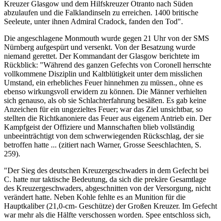
Kreuzer Glasgow und dem Hilfskreuzer Otranto nach Süden
abzulaufen und die Falklandinseln zu erreichen. 1400 britische
Seeleute, unter ihnen Admiral Cradock, fanden den Tod".
Die angeschlagene Monmouth wurde gegen 21 Uhr von der SMS
Nürnberg aufgespürt und versenkt. Von der Besatzung wurde
niemand gerettet. Der Kommandant der Glasgow berichtete im
Rückblick: "Während des ganzen Gefechts von Coronell herrschte
vollkommene Disziplin und Kaltblütigkeit unter dem misslichen
Umstand, ein erhebliches Feuer hinnehmen zu müssen., ohne es
ebenso wirkungsvoll erwidern zu können. Die Männer verhielten
sich genauso, als ob sie Schlachterfahrung besäßen. Es gab keine
Anzeichen für ein ungezieltes Feuer; war das Ziel unsichtbar, so
stellten die Richtkanoniere das Feuer aus eigenem Antrieb ein. Der
Kampfgeist der Offiziere und Mannschaften blieb vollständig
unbeeinträchtigt von dem schwerwiegenden Rückschlag, der sie
betroffen hatte ... (zitiert nach Warner, Grosse Seeschlachten, S.
259).
"Der Sieg des deutschen Kreuzergeschwaders in dem Gefecht bei
C. hatte nur taktische Bedeutung, da sich die prekäre Gesamtlage
des Kreuzergeschwaders, abgeschnitten von der Versorgung, nicht
verändert hatte. Neben Kohle fehlte es an Munition für die
Hauptkaliber (21,0-cm- Geschütze) der Großen Kreuzer. Im Gefecht
war mehr als die Hälfte verschossen worden. Spee entschloss sich,