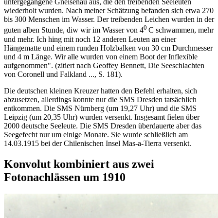
untergegangene Gneisenau aus, die den treibenden Seeleuten
wiederholt wurden. Nach meiner Schätzung befanden sich etwa 270
bis 300 Menschen im Wasser. Der treibenden Leichen wurden in der
0
guten alben Stunde, diw wir im Wasser von 4
C schwammen, mehr
und mehr. Ich hing mit noch 12 anderen Leuten an einer
Hängematte und einem runden Holzbalken von 30 cm Durchmesser
und 4 m Länge. Wir alle wurden von einem Boot der Inflexible
aufgenommen". (zitiert nach Geoffey Bennett, Die Seeschlachten
von Coronell und Falkland ..., S. 181).
Die deutschen kleinen Kreuzer hatten den Befehl erhalten, sich
abzusetzen, allerdings konnte nur die SMS Dresden tatsächlich
entkommen. Die SMS Nürnberg (um 19,27 Uhr) und die SMS
Leipzig (um 20,35 Uhr) wurden versenkt. Insgesamt fielen über
2000 deutsche Seeleute. Die SMS Dresden überdauerte aber das
Seegefecht nur um einige Monate. Sie wurde schließlich am
14.03.1915 bei der Chilenischen Insel Mas-a-Tierra versenkt.
Konvolut kombiniert aus zwei
Fotonachlässen um 1910