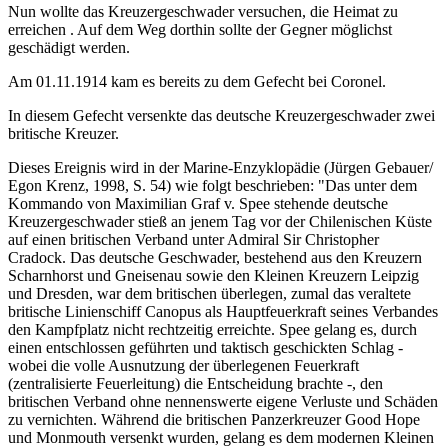
Nun wollte das Kreuzergeschwader versuchen, die Heimat zu
erreichen . Auf dem Weg dorthin sollte der Gegner möglichst
geschädigt werden.
Am 01.11.1914 kam es bereits zu dem Gefecht bei Coronel.
In diesem Gefecht versenkte das deutsche Kreuzergeschwader zwei
britische Kreuzer.
Dieses Ereignis wird in der Marine-Enzyklopädie (Jürgen Gebauer/
Egon Krenz, 1998, S. 54) wie folgt beschrieben: "Das unter dem
Kommando von Maximilian Graf v. Spee stehende deutsche
Kreuzergeschwader stieß an jenem Tag vor der Chilenischen Küste
auf einen britischen Verband unter Admiral Sir Christopher
Cradock. Das deutsche Geschwader, bestehend aus den Kreuzern
Scharnhorst und Gneisenau sowie den Kleinen Kreuzern Leipzig
und Dresden, war dem britischen überlegen, zumal das veraltete
britische Linienschiff Canopus als Hauptfeuerkraft seines Verbandes
den Kampfplatz nicht rechtzeitig erreichte. Spee gelang es, durch
einen entschlossen geführten und taktisch geschickten Schlag -
wobei die volle Ausnutzung der überlegenen Feuerkraft
(zentralisierte Feuerleitung) die Entscheidung brachte -, den
britischen Verband ohne nennenswerte eigene Verluste und Schäden
zu vernichten. Während die britischen Panzerkreuzer Good Hope
und Monmouth versenkt wurden, gelang es dem modernen Kleinen