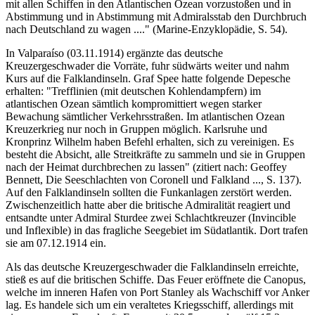
mit allen Schiffen in den Atlantischen Ozean vorzustoßen und in
Abstimmung und in Abstimmung mit Admiralsstab den Durchbruch
nach Deutschland zu wagen ...." (Marine-Enzyklopädie, S. 54).
In Valparaíso (03.11.1914) ergänzte das deutsche
Kreuzergeschwader die Vorräte, fuhr südwärts weiter und nahm
Kurs auf die Falklandinseln. Graf Spee hatte folgende Depesche
erhalten: "Trefflinien (mit deutschen Kohlendampfern) im
atlantischen Ozean sämtlich kompromittiert wegen starker
Bewachung sämtlicher Verkehrsstraßen. Im atlantischen Ozean
Kreuzerkrieg nur noch in Gruppen möglich. Karlsruhe und
Kronprinz Wilhelm haben Befehl erhalten, sich zu vereinigen. Es
besteht die Absicht, alle Streitkräfte zu sammeln und sie in Gruppen
nach der Heimat durchbrechen zu lassen" (zitiert nach: Geoffey
Bennett, Die Seeschlachten von Coronell und Falkland ..., S. 137).
Auf den Falklandinseln sollten die Funkanlagen zerstört werden.
Zwischenzeitlich hatte aber die britische Admiralität reagiert und
entsandte unter Admiral Sturdee zwei Schlachtkreuzer (Invincible
und Inflexible) in das fragliche Seegebiet im Südatlantik. Dort trafen
sie am 07.12.1914 ein.
Als das deutsche Kreuzergeschwader die Falklandinseln erreichte,
stieß es auf die britischen Schiffe. Das Feuer eröffnete die Canopus,
welche im inneren Hafen von Port Stanley als Wachschiff vor Anker
lag. Es handele sich um ein veraltetes Kriegsschiff, allerdings mit