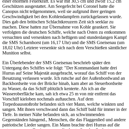
einer enormen Feuerkraft. Es war mit 30,5 cm und zwölf 15,2 cm
Geschützen ausgestattet. Am Seegefecht bei Coronel hatte die
Canopus nicht teilgenommen, weil sie aufgrund ihrer geringen
Geschwindigkeit bei den Kohlendampfern zurückgelassen wurde.
Dies gab den britischen Schlachtkreuzern Zeit sich seeklar zu
machen. Diese hatten zur Übernahme von Kohle geankert. Sie
verfolgten die deutschen Schiffe, welche nach Osten zu entkommen
versuchten und versenkten nach heftigem und stundenlangen Kampf
die SMS Scharnhorst (um 16,17 Uhr) und die SMS Gneisenau (um
18,02 Uhr) Letztere versenkte sich nach dem Verschießen sämtlicher
Munition selbst.
Ein Überlebender der SMS Gneisenau beschrieb später den
Untergang des Schiffes wie folgt: "Der Kommandant hatte drei
Hurras auf Seine Majestät ausgebracht, worauf das Schiff von der
Besatzung verlassen wurde. Ich rutsche auf der Außenbordwand an
Backbordseite von der Brücke hinab, kam aber an Steuerbordseite
zu Wasser, da das Schiff plötzlich kenterte. Als ich an die
Wasseroberfläche kam, sah ich etwa 25 m von mir entfernt das
Vorschiff kieloben nochmals auftauchen. Auf dem
Torpedoausstoßrohr befanden sich vier Mann, welche winkten und
sangen. Mit ihnen verschwand dann das Schiff bald für immer in der
Tiefe. In meiner Nähe befanden sich, an schwimmenden
Gegenständen hängend., Menschen, die das Flaggenlied und andere
patriotische Lieder sangen. Ein Mann brachte drei Hurras auf die