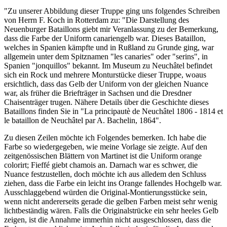
"Zu unserer Abbildung dieser Truppe ging uns folgendes Schreiben
von Herrn F. Koch in Rotterdam zu: "Die Darstellung des
Neuenburger Bataillons giebt mir Veranlassung zu der Bemerkung,
dass die Farbe der Uniform canariengelb war. Dieses Bataillon,
welches in Spanien kämpfte und in Rußland zu Grunde ging, war
allgemein unter dem Spitznamen "les canaries" oder "serins", in
Spanien "jonquillos" bekannt. Im Museum zu Neuchâtel befindet
sich ein Rock und mehrere Monturstücke dieser Truppe, woaus
ersichtlich, dass das Gelb der Uniform von der gleichen Nuance
war, als früher die Briefträger in Sachsen und die Dresdner
Chaisenträger trugen. Nähere Details über die Geschichte dieses
Bataillons finden Sie in "La principautè de Neuchâtel 1806 - 1814 et
le bataillon de Neuchâtel par A. Bachelin, 1864".
Zu diesen Zeilen möchte ich Folgendes bemerken. Ich habe die
Farbe so wiedergegeben, wie meine Vorlage sie zeigte. Auf den
zeitgenössischen Blättern von Martinet ist die Uniform orange
colorirt; Fieffé giebt chamois an. Darnach war es schwer, die
Nuance festzustellen, doch möchte ich aus alledem den Schluss
ziehen, dass die Farbe ein leicht ins Orange fallendes Hochgelb war.
Ausschlaggebend würden die Original-Montierungsstücke sein,
wenn nicht andererseits gerade die gelben Farben meist sehr wenig
lichtbeständig wären. Falls die Originalstrücke ein sehr heeles Gelb
zeigen, ist die Annahme immerhin nicht ausgeschlossen, dass die