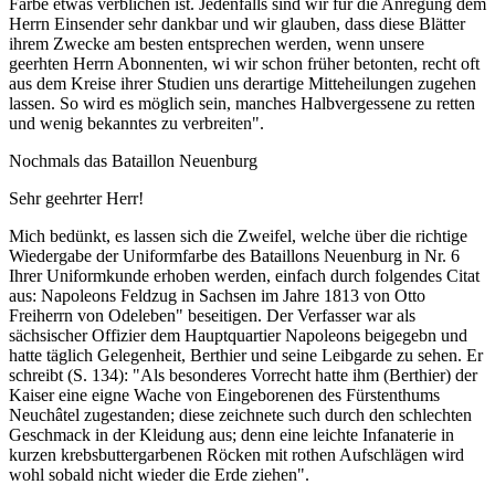
Farbe etwas verblichen ist. Jedenfalls sind wir für die Anregung dem
Herrn Einsender sehr dankbar und wir glauben, dass diese Blätter
ihrem Zwecke am besten entsprechen werden, wenn unsere
geerhten Herrn Abonnenten, wi wir schon früher betonten, recht oft
aus dem Kreise ihrer Studien uns derartige Mitteheilungen zugehen
lassen. So wird es möglich sein, manches Halbvergessene zu retten
und wenig bekanntes zu verbreiten".
Nochmals das Bataillon Neuenburg
Sehr geehrter Herr!
Mich bedünkt, es lassen sich die Zweifel, welche über die richtige
Wiedergabe der Uniformfarbe des Bataillons Neuenburg in Nr. 6
Ihrer Uniformkunde erhoben werden, einfach durch folgendes Citat
aus: Napoleons Feldzug in Sachsen im Jahre 1813 von Otto
Freiherrn von Odeleben" beseitigen. Der Verfasser war als
sächsischer Offizier dem Hauptquartier Napoleons beigegebn und
hatte täglich Gelegenheit, Berthier und seine Leibgarde zu sehen. Er
schreibt (S. 134): "Als besonderes Vorrecht hatte ihm (Berthier) der
Kaiser eine eigne Wache von Eingeborenen des Fürstenthums
Neuchâtel zugestanden; diese zeichnete such durch den schlechten
Geschmack in der Kleidung aus; denn eine leichte Infanaterie in
kurzen krebsbuttergarbenen Röcken mit rothen Aufschlägen wird
wohl sobald nicht wieder die Erde ziehen".