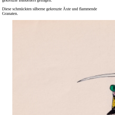
gekreuzte Bandeliers getragen.
Diese schmückten silberne gekreuzte Äxte und flammende
Granaten.