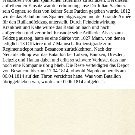
Franzsosen vor den spanischen Guerrillas zu schützen. Bei diesem
aufreibenden Einsatz war der erbramungslose Do Julian Sachnez
sein Gegner, so dass von keiner Seite Pardon gegeben wurde. 1812
wurde das Bataillon aus Spanien abgezogen und der Grande Armée
für den Rußlandfeldzug unterstellt. Durch Feindeinwirkung,
Krankheit und Kälte wurde das Bataillon nach und nach
aufgerieben und verlor bei Krasnoje seine Artillerie. Als es zum
Feldzug auszog, hatte es eine Stärke von 1027 Mann, von denen
lediglich 13 Offiziere und 7 Mannschaftsdienstgrade zum
Regimentsdepot nach Besancon zurückkehrten. Nach der
Neuaufstellung war das Bataillon bei Lützen, Bautzen, Dresden,
Leipzig und Hanau dabei und erlitt so schwere Verluste, dass nur
noch eine Kompanie übrig blieb. Die Reste verteidigten das Depot
von Besancon bis zum 17.04.1814, obwohl Napoleon bereits am
06.04.1814 auf den Thron verzichtet hatte. Was vom Bataillon
übriggeblieben war, wurde am 01.06.1814 aufgelöst".