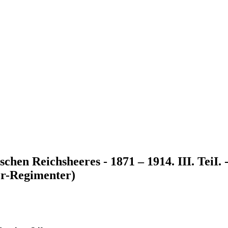
chen Reichsheeres - 1871 – 1914. III. TeiI. 
er-Regimenter)