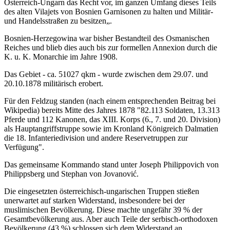
Österreich-Ungarn das Recht vor, im ganzen Umfang dieses Teils
des alten Vilajets von Bosnien Garnisonen zu halten und Militär-
und Handelsstraßen zu besitzen„.
Bosnien-Herzegowina war bisher Bestandteil des Osmanischen
Reiches und blieb dies auch bis zur formellen Annexion durch die
K. u. K. Monarchie im Jahre 1908.
Das Gebiet - ca. 51027 qkm - wurde zwischen dem 29.07. und
20.10.1878 militärisch erobert.
Für den Feldzug standen (nach einem entsprechenden Beitrag bei
Wikipedia) bereits Mitte des Jahres 1878 "82.113 Soldaten, 13.313
Pferde und 112 Kanonen, das XIII. Korps (6., 7. und 20. Division)
als Hauptangriffstruppe sowie im Kronland Königreich Dalmatien
die 18. Infanteriedivision und andere Reservetruppen zur
Verfügung".
Das gemeinsame Kommando stand unter Joseph Philippovich von
Philippsberg und Stephan von Jovanović.
Die eingesetzten österreichisch-ungarischen Truppen stießen
unerwartet auf starken Widerstand, insbesondere bei der
muslimischen Bevölkerung. Diese machte ungefähr 39 % der
Gesamtbevölkerung aus. Aber auch Teile der serbisch-orthodoxen
Bevölkerung (43 %) schlossen sich dem Widerstand an.