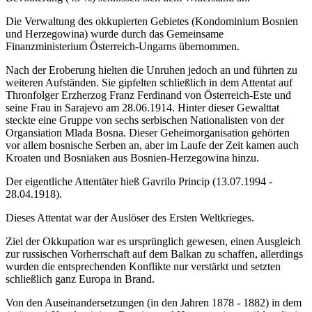
Die Verwaltung des okkupierten Gebietes (Kondominium Bosnien
und Herzegowina) wurde durch das Gemeinsame
Finanzministerium Österreich-Ungarns übernommen.
Nach der Eroberung hielten die Unruhen jedoch an und führten zu
weiteren Aufständen. Sie gipfelten schließlich in dem Attentat auf
Thronfolger Erzherzog Franz Ferdinand von Österreich-Este und
seine Frau in Sarajevo am 28.06.1914. Hinter dieser Gewalttat
steckte eine Gruppe von sechs serbischen Nationalisten von der
Organsiation Mlada Bosna. Dieser Geheimorganisation gehörten
vor allem bosnische Serben an, aber im Laufe der Zeit kamen auch
Kroaten und Bosniaken aus Bosnien-Herzegowina hinzu.
Der eigentliche Attentäter hieß Gavrilo Princip (13.07.1994 -
28.04.1918).
Dieses Attentat war der Auslöser des Ersten Weltkrieges.
Ziel der Okkupation war es ursprünglich gewesen, einen Ausgleich
zur russischen Vorherrschaft auf dem Balkan zu schaffen, allerdings
wurden die entsprechenden Konflikte nur verstärkt und setzten
schließlich ganz Europa in Brand.
Von den Auseinandersetzungen (in den Jahren 1878 - 1882) in dem