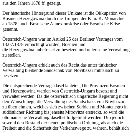
aus den Jahren 1878 ff. gezeigt.
Der historische Hintergrund dieser Unikate ist die Okkupation von
Bosnien-Herzegowina durch die Truppen der K. u. K. Monarchie
ab 1878, auch Bosnische Annexionskrise oder Bosnische Krise
genannt.
Österreich-Ungarn war im Artikel 25 des Berliner Vertrages vom
13.07.1878 ermächtigt worden, Bosnien und
die Herzegowina unbefristet zu besetzen und unter seine Verwaltung
zu stellen.
Österreich-Ungarn erhielt auch das Recht das unter türkischer
Verwaltung bleibende Sandschak von Novibazar militärisch zu
besetzen.
Die entsprechende Vertragsklasel lautete: „Die Provinzen Bosnien
und Herzegowina werden von Österreich-Ungarn besetzt und
verwaltet werden. Da die österreichisch-ungarische Regierung nicht
den Wunsch hegt, die Verwaltung des Sandschaks von Novibazar
zu übernehmen, welches sich zwischen Serbien und Montenegro in
südöstlicher Richtung bis jenseits Mitrovitza erstreckt, so wird die
ottomanische Verwaltung daselbst fortgeführt werden. Um jedoch
sowohl den Bestand der neuen politischen Ordnung, als auch die
Freiheit und die Sicherheit der Verkehrswege zu wahren, behält sich